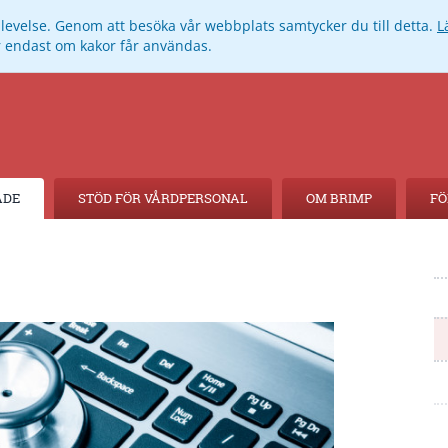
pplevelse. Genom att besöka vår webbplats samtycker du till detta.
L
ar endast om kakor får användas.
ADE
STÖD FÖR VÅRDPERSONAL
OM BRIMP
FÖ