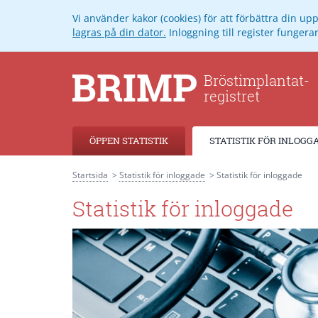
Vi använder kakor (cookies) för att förbättra din u
lagras på din dator.
Inloggning till register funger
ÖPPEN STATISTIK
STATISTIK FÖR INLOGG
Startsida
Statistik för inloggade
Statistik för inloggade
Statistik för inloggade