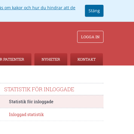
äs om kakor och hur du hindrar att de
Stäng
LOGGA IN
R PATIENTER
NYHETER
KONTAKT
STATISTIK FÖR INLOGGADE
Statistik för inloggade
Inloggad statistik